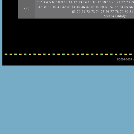
1
2
3
4
5
6
7
8
9
10
11
12
13
14
15
16
17
18
19
20
21
22
23
2
37
38
39
40
41
42
43
44
45
46
47
48
49
50
51
52
53
54
55
56
<<
69
70
71
72
73
74
75
76
77
78
79
80
81
Zpět na náhledy
©2008-2009 w