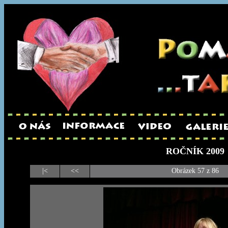
ROČNÍK 2009
|<
<<
Obrázek 57 z 86